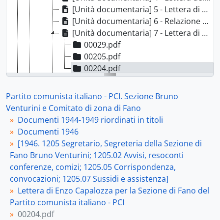
[Unità documentaria] 5 - Lettera di Enzo Capalozza per la Sezione di Fano del Partito comunista italiano - PCI, 23 febbraio 1946
[Unità documentaria] 6 - Relazione di comizio tenuto a Piagge, [febbraio 1946]
[Unità documentaria] 7 - Lettera di Enzo Capalozza per la Sezione di Fano del Partito comunista italiano - PCI, 2 marzo 1946
00029.pdf
00205.pdf
00204.pdf
[Unità documentaria] 8 - Lettera della Segreteria della Federazione provinciale del Partito comunista italiano - PCI per le sezioni, Pesaro, 8 [giugno] 1946
[Unità documentaria] 9 - Lettera di Enzo Capalozza per il Comitato di sezione della Sezione di Fano del Partito comunista italiano - PCI, 15 luglio 1946
Partito comunista italiano - PCI. Sezione Bruno
[Unità documentaria] 10 - Lettera del Comandante della Stazione di Fano della Legione territoriale dei carabinieri di Ancona per la Segreteria della Sezione di Fano del Partito comunista italiano - PCI, Fano, 12 dicembre 1946
Venturini e Comitato di zona di Fano
[Unità documentaria] 11 - Lettera della Segreteria della Sezione di Fano del Partito comunista italiano - PCI per la Stazione di Fano della Legione territoriale dei carabinieri di Ancona
Documenti 1944-1949 riordinati in titoli
[Unità documentaria] 12 - Circolare della Federazione provinciale di Pesaro e Urbino del Partito comunista italiano - PCI destinata alle sezioni, [1946]
Documenti 1946
[Unità archivistica] b.3_fasc.5 - [1946. 1206 Comitato di Sezione e di coordinamento Bruno Venturini Fano; 1206.03 Riunioni Comitati di rione; 1206.05 Corrispondenza, convocazioni], 1946
[1946. 1205 Segretario, Segreteria della Sezione di
[Unità archivistica] b.3_fasc.6 - [1946. 1209 Cellule della Sezione di Fano; 1209.01 Elenchi componenti e segretari delle cellule e dei Comitati di cellula; 1209.02 Relazioni politico-amministrative mensili], 1946
Fano Bruno Venturini; 1205.02 Avvisi, resoconti
[Unità archivistica] b.3_fasc.7 - [1946. 1209 Cellule della Sezione di Fano; 1209.03 Relazioni riunioni di cellula; 1209.05 Convocazioni, corrispondenza], 1946
conferenze, comizi; 1205.05 Corrispondenza,
[Unità archivistica] b.3_fasc.8 - [1946. 1301 Organizzazione Sezione di Fano; 1301.04 Tesseramento; 1301.05 Provvedimenti disciplinari, dimissioni dal Partito; 1301.06 Note biografiche e richieste d'iscrizione; 1301.07 Richieste informazioni; 1301.08 Comitato Organizzazione Cellule], 1946
convocazioni; 1205.07 Sussidi e assistenza]
[Unità archivistica] b.3_fasc.9 - [1946. 1302 Problemi e organizzazione giovanile; 1302.07 Problemi della pesca e portuali; 1302.08 Problemi dell'Agricoltura], 1946 (con documenti del 1936, 1938-1939)
Lettera di Enzo Capalozza per la Sezione di Fano del
[Unità archivistica] b.3_fasc.10 - [1946. 1303 Sezione Agit-Prop; 1303.03 Diffusione stampa, di quotidiani, riviste, opuscoli; 1303.05 Giornale murale; 1303.06 Trasmissione articoli alla stampa; 1303.07 Celebrazioni, commemorazioni, anniversari], 1946
Partito comunista italiano - PCI
[Unità archivistica] b.3_fasc.11 - [1946. 1304 Problemi attività artistico-culturali; 1304.03 Gruppo Rinascita], 1946
00204.pdf