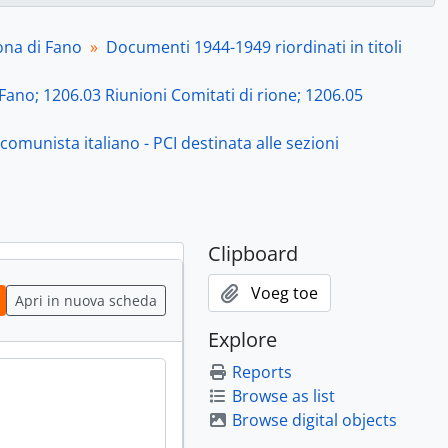
o del Partito comunista italiano - PCI destinata alle sezioni, [Pesaro, ottobre 1946]
one di Fano del Partito comunista italiano - PCI, Fano, 12 novembre 1946
ona di Fano
Documenti 1944-1949 riordinati in titoli
ari delle cellule e dei Comitati di cellula; 1209.02 Relazioni politico-amministrative mensili], 1946
 Relazioni riunioni di cellula; 1209.05 Convocazioni, corrispondenza], 1946
ano; 1206.03 Riunioni Comitati di rione; 1206.05
 Partito; 1301.06 Note biografiche e richieste d'iscrizione; 1301.07 Richieste informazioni; 1301.08 Comitato Organizzazione Cellule], 1946
 pesca e portuali; 1302.08 Problemi dell'Agricoltura], 1946 (con documenti del 1936, 1938-1939)
comunista italiano - PCI destinata alle sezioni
.05 Giornale murale; 1303.06 Trasmissione articoli alla stampa; 1303.07 Celebrazioni, commemorazioni, anniversari], 1946
artistico-culturali; 1304.03 Gruppo Rinascita], 1946
lla Giunta provinciale sul Comune di Fano; 1309.03 Problemi relativi all'Amministrazione comunale ed Enti locali (ECA, IRAB ecc.)], 1946
 e della famiglia], 1946
Clipboard
one Nazionale del PCI], 1946
rale (col PSI); 1946.04 Comitato elettorale provinciale; 1946.05 Candidati; 1946.06 Programma elettorale; 1946.07 Elenco seggi e scrutatori; 1946.08 Risultati; 1946.09 Certificati penali ad uso elettorale], 1946
Voeg toe
Apri in nuova scheda
 1949)
Explore
Reports
Browse as list
e 1 doc. del [1943])
Browse digital objects
0
 (con docc. del 1961)