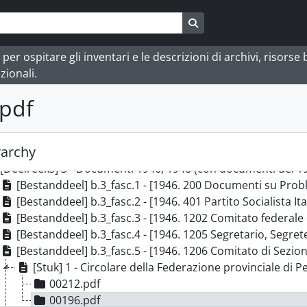
Search in browse page
 ospitare gli inventari e le descrizioni di archivi, risorse bi
zionali.
pdf
] APCISBVCZF - Partito comunista italiano - PCI. Sezione Bruno Venturini e Comi
eks] 1 - Documenti 1944-1949 riordinati in titoli, 1944-194
[Deelreeks] 1 - Documenti 1944, 1944 (con documenti del 1
rarchy
[Deelreeks] 2 - Documenti 1945, 1945 (con documenti del 1
[Deelreeks] 3 - Documenti 1946, 1946 (con documenti del 1
[Bestanddeel] b.3_fasc.1 - [1946. 200 Documenti su Problemi giovanili; 200.01 Mo
[Bestanddeel] b.3_fasc.2 - [1946. 401 Partito Socialista Italiano. 402
[Bestanddeel] b.3_fasc.3 - [1946. 1202 Comitato federale di Pesaro. Verbali, documenti, convocazioni. 1203
[Bestanddeel] b.3_fasc.4 - [1946. 1205 Segretario, Segreteria della Sezione di Fano Bruno Venturini; 1205.02 Av
[Bestanddeel] b.3_fasc.5 - [1946. 1206 Comitato di Sezione e di coordinamento Bruno Venturi
[Stuk] 1 - Circolare della Federazione provinciale di Pesaro e Urbino del Pa
00212.pdf
00196.pdf