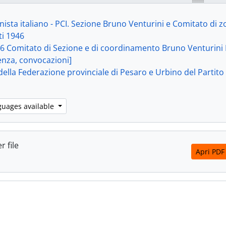
[Stuk] 2 - Lettera della Segreteria della Federazione provinciale di Pesaro e Urbin
[Stuk] 3 - Lettera di Bruno Fazi per il Comitato di sezione della Sezi
ista italiano - PCI. Sezione Bruno Venturini e Comitato di z
[Bestanddeel] b.3_fasc.6 - [1946. 1209 Cellule della Sezione di Fano; 1209.01 Elenchi componenti e segret
i 1946
[Bestanddeel] b.3_fasc.7 - [1946. 1209 Cellule della Sezione di Fano; 1209.03
06 Comitato di Sezione e di coordinamento Bruno Venturini F
[Bestanddeel] b.3_fasc.8 - [1946. 1301 Organizzazione Sezione di Fano; 1301.04 Tesseramento; 1301.05 Provvedimenti disciplinari, dimissioni dal
nza, convocazioni]
[Bestanddeel] b.3_fasc.9 - [1946. 1302 Problemi e organizzazione giovanile; 1302.07 Problemi della
della Federazione provinciale di Pesaro e Urbino del Partito 
[Bestanddeel] b.3_fasc.10 - [1946. 1303 Sezione Agit-Prop; 1303.03 Diffusione stampa, di quotidiani, riviste, opuscoli; 1303
[Bestanddeel] b.3_fasc.11 - [1946. 1304 Problemi attività 
[Bestanddeel] b.3_fasc.12 - [1946. 1309 Problemi relativi al Comune di Fano; 1309.01 Problemi Giunta comunale di Fano; 1309.02 Documenti de
guages available
[Bestanddeel] b.3_fasc.13 - [1946. 1311 Riunioni femminili
[Bestanddeel] b.3_fasc.14 - [1946. 1501 Documenti Direzi
[Bestanddeel] b.3_fasc.15 - [1946. 1946 Documenti relativi alle elezioni amministrative; 1946.01 Segreteria provinciale; 1946.02 Relazioni di Cellula al Comitato elettorale; 1946.03 Verbali riunioni del Comitato eletto
r file
[Deelreeks] 4 - Documenti 1947, 1947
Apri PDF
[Deelreeks] 5 - Documenti 1948, 1948 (con 1 documento del
[Deelreeks] 6 - Documenti 1949, 1949
[Deelreeks] 7 - Fascicoli originali rimaneggiati, [1944-1949?]
eks] 2 - Varie. Primo riordinamento, [1944]-1977 (con lacune 
eks] 3 - Documenti 1946-1950 in fascicoli originali, 1946-195
eks] 4 - Segreteria della Sezione Bruno Venturini, 1949-1953