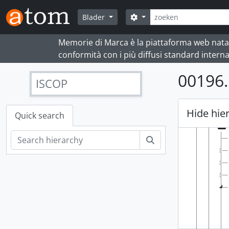
Skip to main content
zoeken
Search options
Blader
Memorie di Marca è la piattaforma web nata per
conformità con i più diffusi standard interna
00196.
[Archief
ISCOP
[Re
Hide hie
Quick search
zoeken