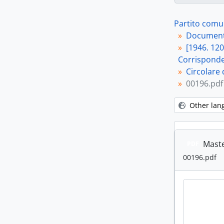
Partito comun
Document
[1946. 12
Corrisponde
Circolare 
00196.pdf
Other lan
Maste
PDF
00196.pdf
[Re
[Re
[Re