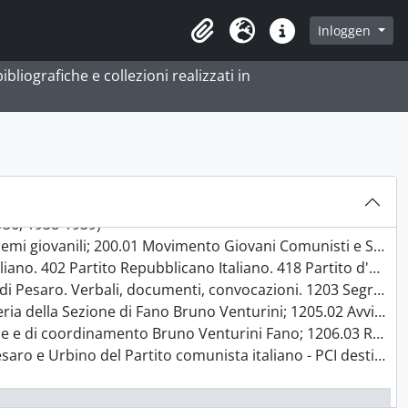
Inloggen
Clipboard
Taal
Quick links
bliografiche e collezioni realizzati in
tato di zona di Fano, 1944-1983 (con lacune e documenti del [1930-1943?])
9 con documenti del 1936, 1938-1939
945)
944)
936, 1938-1939)
vimento Giovani Comunisti e Sezione Lavoro Giovanile, cellule giovanili], 1946
 Partito Repubblicano Italiano. 418 Partito d'Azione. 508 CLN], 1946
 Segretario, Segreteria, Direzione della Federazione di Pesaro. Verbali, documenti, convocazioni], 1946
visi, resoconti conferenze, comizi; 1205.05 Corrispondenza, convocazioni; 1205.07 Sussidi e assistenza], 1946
ni Fano; 1206.03 Riunioni Comitati di rione; 1206.05 Corrispondenza, convocazioni], 1946
rtito comunista italiano - PCI destinata alle sezioni, Pesaro, 30 settembre 1946