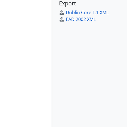
Export
enturini, 1949-1951 con docc. del 1947
Dublin Core 1.1 XML
EAD 2002 XML
 di Fano, 1964-1977 (con lacune e 1 documento del 1961)
1976 (con lacune)
ocumento del 1934)
i di zona, 1944-[1980] (con lacune)
menti del [1930-1944?])