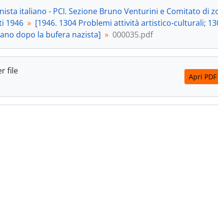
[Unità documentaria] 21 - Palazzo della Ragione di F
ista italiano - PCI. Sezione Bruno Venturini e Comitato di z
[Unità documentaria] 22 - "Ricostruire il ponte stort
i 1946
[1946. 1304 Problemi attività artistico-culturali; 
[Unità documentaria] 23 - Casa - Torre di Sant'Elena,
 Fano dopo la bufera nazista]
000035.pdf
[Unità documentaria] 24 - "Appunti circa la ricostruzione del
[Unità documentaria] 25 - "Conferenza del professore
[Unità documentaria] 26 - "La celebrazione del 25 apri
r file
[Unità documentaria] 27 - "Leda Antinori", [Fano, apri
Apri PDF
[Unità documentaria] 28 - Palazzo della Ragione di Fa
[Unità documentaria] 29 - Fano. Pincio, [Fano, aprile 
[Unità documentaria] 30 - "Onoranze a Bruno Venturin
[Unità documentaria] 31 - "Soluzioni urbanistiche ed artistiche
[Unità documentaria] 32 - "La conferenza del professo
[Unità documentaria] 33 - "La Costituente nella storia"
[Unità documentaria] 34 - "Aldo Iacucci", [Fano, agos
[Unità documentaria] 35 - "Note urbanistiche locali",
[Unità documentaria] 36 - Verbale della riunione del 10 otto
[Unità documentaria] 37 - Verbale della riunione del 16 otto
[Unità documentaria] 38 - "Il problema degli alloggi 
[Unità documentaria] 39 - "Un progetto per il miglio