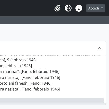
i rioni popolari", Fano 13 gennaio [1946]
 per il Gruppo Rinascita di Fano, Fano, 17 gennaio 1946
Accedi
Area di lavoro
Lingua
Collegamenti veloci
 gennaio 1946
tti e via Tomassini, [Fano, gennaio 1946]
e della città di Fano", [Fano, gennaio 1946]
eggi", [Fano, gennaio 1946]
olo cittadino di cultura e d'arte", Fano, 2 febbraio 1946
inascita, [febbraio 1946]
Circolo di cultura e d'arte", [Fano, febbraio 1946]
ta di Fano per Maria Del Vecchio, Fano, 6 febbraio 1946
ano], 9 febbraio 1946
no, febbraio 1946]
i marinai", [Fano, febbraio 1946]
ra nazista], [Fano, febbraio 1946]
rtolani fanesi", [Fano, 1946]
ra nazista], [Fano, febbraio 1946]
, Fano, 26 marzo 1946