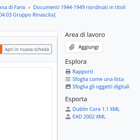
ano, [Fano], 27 marzo 1946
ona di Fano
Documenti 1944-1949 riordinati in titoli
o", [Fano, marzo 1946]
1304.03 Gruppo Rinascita]
 [Fano, marzo 1946]
 monumentale Palazzo della Ragione di Fano", [Fano, marzo 1946]
Area di lavoro
 Cunderi", Fano, 6 aprile 1946
le a Fano", Fano, 28 aprile 1946
Aggiungi
le 1946]
Apri in nuova scheda
no, [Fano, aprile 1946]
Esplora
1946]
Rapporti
i", [Fano, aprile 1946]
Sfoglia come una lista
 per il restauro del Centro civico di Fano", [Fano, aprile 1946]
Sfoglia gli oggetti digitali
re Aguinaldo Rossi su Catullo", [Fano, aprile 1946]
, [Fano, aprile 1946]
Esporta
to 1946]
Dublin Core 1.1 XML
 [Fano, agosto 1946]
EAD 2002 XML
bre 1946 del Gruppo Rinascita di Fano, [Fano, 10 ottobre 1946]
bre 1946 del Gruppo Rinascita di Fano, [Fano, 16 ottobre 1946]
a Fano", [Fano, dicembre 1946]
ramento di Fano", [Fano, dicembre 1946]