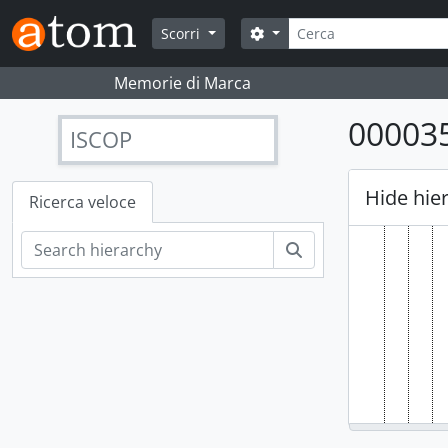
Skip to main content
Cerca
Search options
Scorri
Memorie di Marca
00003
ISCOP
Hide hie
Ricerca veloce
Cerca