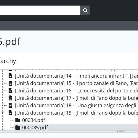
[Unità documentaria] 4 - "Necessità di risanamento de
[Unità documentaria] 5 - Lettera di Luigi Di Giovanni
Search in browse page
[Unità documentaria] 6 - "Giannetto Dini", [Fano], 26
[Unità documentaria] 7 - Fano. Quartiere dei Piattelle
[Unità documentaria] 8 - "Urgenza del piano regolator
5.pdf
[Unità documentaria] 9 - "Ridiamo vita ai nostri pass
[Unità documentaria] 10 - "La conferenza Cusin al Circ
[Unità documentaria] 11 - Presentazione del Gruppo R
rarchy
[Unità documentaria] 12 - "La conferenza Ghiandoni al 
[Unità documentaria] 13 - Lettera del Gruppo Rinasci
[Unità documentaria] 14 - "I moli ancora infranti", [F
[Unità documentaria] 15 - Il porto canale di Fano, [Fa
[Unità documentaria] 16 - "Le necessità del porto e de
[Unità documentaria] 17 - [I moli di Fano dopo la bufe
[Unità documentaria] 18 - "Una giusta esigenza degli o
[Unità documentaria] 19 - [I moli di Fano dopo la bufe
00034.pdf
000035.pdf
[Unità documentaria] 20 - "Alcune richieste urgenti"