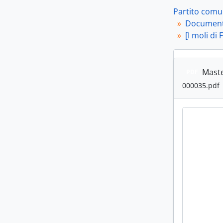
Partito comun
Document
[I moli di
Maste
PDF
000035.pdf